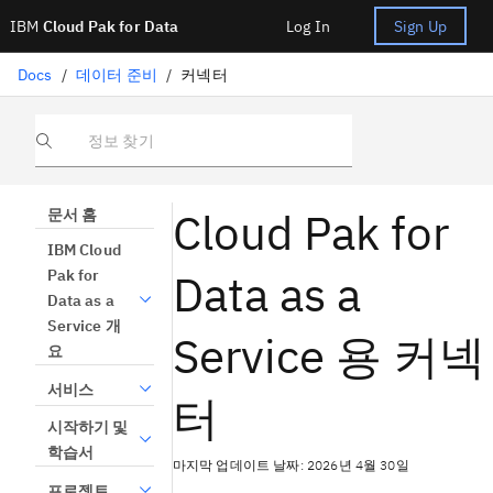
IBM
Cloud Pak for Data
Log In
Sign Up
Docs
/
데이터 준비
/
커넥터
정보 찾기
Cloud Pak for
문서 홈
IBM Cloud
Data as a
Pak for
Data as a
Service 개
Service 용 커넥
요
서비스
터
시작하기 및
학습서
마지막 업데이트 날짜: 2026년 4월 30일
프로젝트