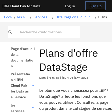
IBM
Cloud Pak for Data
Log In
Sign Up
Docs
/
les services.
/
Services IBM Cloud
/
DataStage on Cloud Pak for Data as a Service
/
Plans DataStage
Recherche d'informations
Plans d'offre
Page d'accueil
de la
documentatio
DataStage
n
Présentatio
Dernière mise à jour : 08 janv. 2026
n d'IBM
Cloud Pak
Le plan que vous choisissez pour
IBM®
for Data as
DataStage®
affecte les fonctions que
a Service
vous pouvez utiliser. Consultez la page
les
du produit dans le catalogue de services
services.