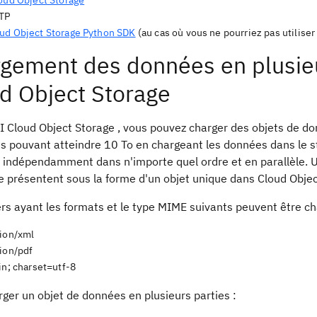
loud Object Storage
FTP
ud Object Storage Python SDK
(au cas où vous ne pourriez pas utiliser
gement des données en plusieur
d Object Storage
PI Cloud Object Storage , vous pouvez charger des objets de d
ts pouvant atteindre 10 To en chargeant les données dans le s
indépendamment dans n'importe quel ordre et en parallèle. Une
e présentent sous la forme d'un objet unique dans Cloud Objec
ers ayant les formats et le type MIME suivants peuvent être ch
tion/xml
tion/pdf
in; charset=utf-8
ger un objet de données en plusieurs parties :