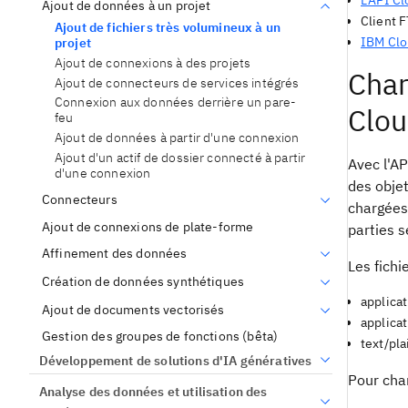
L'API C
Ajout de données à un projet
Client 
Ajout de fichiers très volumineux à un
IBM Clo
projet
Ajout de connexions à des projets
Char
Ajout de connecteurs de services intégrés
Connexion aux données derrière un pare-
Clou
feu
Ajout de données à partir d'une connexion
Ajout d'un actif de dossier connecté à partir
Avec l'A
d'une connexion
des obje
Connecteurs
chargées 
Ajout de connexions de plate-forme
parties s
Affinement des données
Les fichi
Création de données synthétiques
applica
Ajout de documents vectorisés
applica
Gestion des groupes de fonctions (bêta)
text/pla
Développement de solutions d'IA génératives
Pour char
Analyse des données et utilisation des