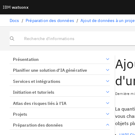
IBM
watsonx
Docs
/
Préparation des données
/
Ajout de données à un proje
Recherche d'informations
Ajo
Présentation
Planifier une solution d'IA générative
d'u
Services et intégrations
Initiation et tutoriels
Dernière mi
Atlas des risques liés à l'IA
La quant
Projets
vous char
objets pl
Préparation des données