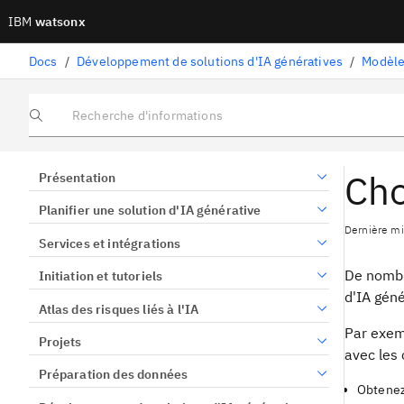
IBM
watsonx
Docs
/
Développement de solutions d'IA génératives
/
Modèle
Recherche d'informations
Cho
Présentation
Planifier une solution d'IA générative
Dernière mi
Services et intégrations
De nombre
Initiation et tutoriels
d'IA géné
Atlas des risques liés à l'IA
Par exem
Projets
avec les 
Préparation des données
Obtenez