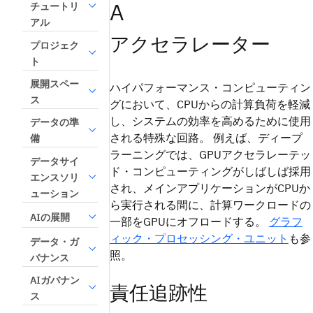
A
チュートリ
アル
アクセラレーター
プロジェク
ト
展開スペー
ハイパフォーマンス・コンピューティン
ス
グにおいて、CPUからの計算負荷を軽減
し、システムの効率を高めるために使用
データの準
される特殊な回路。 例えば、ディープ
備
ラーニングでは、GPUアクセラレーテッ
データサイ
ド・コンピューティングがしばしば採用
エンスソリ
され、メインアプリケーションがCPUか
ューション
ら実行される間に、計算ワークロードの
AIの展開
一部をGPUにオフロードする。
グラフ
ィック・プロセッシング・ユニット
も参
データ・ガ
照。
バナンス
AIガバナン
責任追跡性
ス