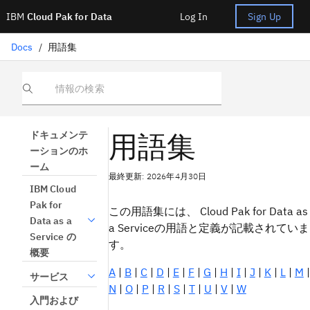
IBM
Cloud Pak for Data
Log In
Sign Up
Docs
/
用語集
情報の検索
用語集
ドキュメンテ
ーションのホ
ーム
最終更新: 2026年4月30日
IBM Cloud
Pak for
この用語集には、 Cloud Pak for Data as
Data as a
a Serviceの用語と定義が記載されていま
Service の
す。
概要
A
|
B
|
C
|
D
|
E
|
F
|
G
|
H
|
I
|
J
|
K
|
L
|
M
|
サービス
N
|
O
|
P
|
R
|
S
|
T
|
U
|
V
|
W
入門および