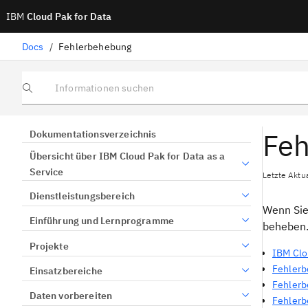
IBM
Cloud Pak for Data
Docs
/
Fehlerbehebung
Informationen suchen
Feh
Dokumentationsverzeichnis
Übersicht über IBM Cloud Pak for Data as a
Service
Letzte Aktu
Dienstleistungsbereich
Wenn Sie
Einführung und Lernprogramme
beheben
Projekte
IBM Clo
Fehlerb
Einsatzbereiche
Fehlerb
Daten vorbereiten
Fehlerb