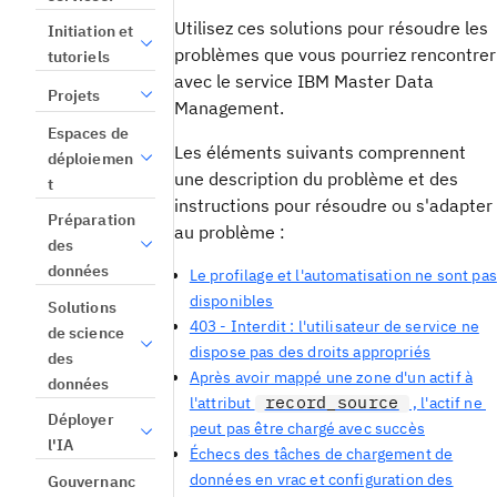
Utilisez ces solutions pour résoudre les
Initiation et
problèmes que vous pourriez rencontrer
tutoriels
avec le service IBM Master Data
Projets
Management.
Espaces de
Les éléments suivants comprennent
déploiemen
une description du problème et des
t
instructions pour résoudre ou s'adapter
Préparation
au problème :
des
données
Le profilage et l'automatisation ne sont pas
disponibles
Solutions
403 - Interdit : l'utilisateur de service ne
de science
dispose pas des droits appropriés
des
Après avoir mappé une zone d'un actif à
données
record_source
l'attribut
, l'actif ne
Déployer
peut pas être chargé avec succès
l'IA
Échecs des tâches de chargement de
données en vrac et configuration des
Gouvernanc