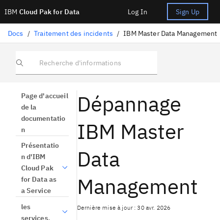
IBM
Cloud Pak for Data
Log In
Sign Up
Docs
/
Traitement des incidents
/
IBM Master Data Management
Recherche d'informations
Dépannage
Page d'accueil
de la
documentatio
IBM Master
n
Présentatio
Data
n d'IBM
Cloud Pak
Management
for Data as
a Service
les
Dernière mise à jour : 30 avr. 2026
services.