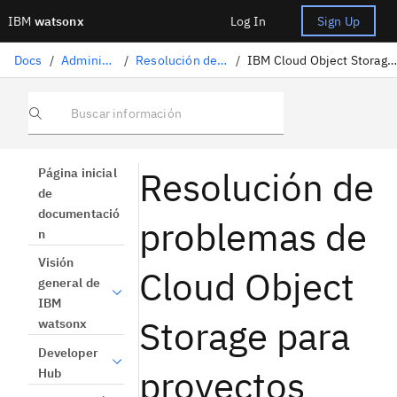
IBM
watsonx
Log In
Sign Up
Docs
/
Administración
/
Resolución de problemas
/
IBM Cloud Object Storage para proyectos
Buscar información
Resolución de
Página inicial
de
documentació
problemas de
n
Visión
Cloud Object
general de
IBM
Storage para
watsonx
Developer
proyectos
Hub