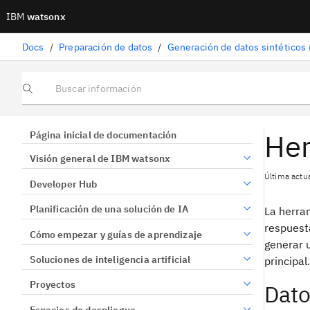
IBM
watsonx
Docs
/
Preparación de datos
/
Generación de datos sintéticos
Buscar información
Her
Página inicial de documentación
Visión general de IBM watsonx
Última actua
Developer Hub
Planificación de una solución de IA
La herra
respuesta
Cómo empezar y guías de aprendizaje
generar u
Soluciones de inteligencia artificial
principal.
Proyectos
Dato
Espacios de despliegue