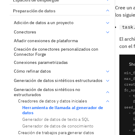
Cree un 
Preparación de datos
los sigui
Adición de datos a un proyecto
task
Conectores
El arch
Añadir conexiones de plataforma
con el 
Creación de conectores personalizados con
Connector Forge
Conexiones parametrizadas
Sh
task_
Cómo refinar datos
min_f
max_f
Generación de datos sintéticos estructurados
creat
Generación de datos sintéticos no
fc_sp
estructurados
  - t
Creadores de datos y datos iniciales
    f
seed_
Herramienta de llamada al generador de
datos
  - d
    i
Generador de datos de texto a SQL
    o
Generador de datos de conocimiento
  - d
Creación de trabajos para generar datos