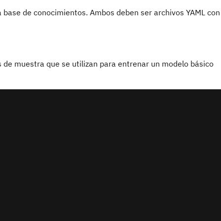
 la base de conocimientos. Ambos deben ser archivos YAML con
s de muestra que se utilizan para entrenar un modelo básico