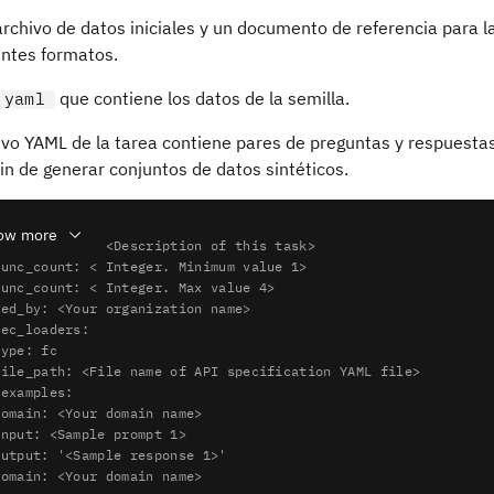
archivo de datos iniciales y un documento de referencia para
entes formatos.
que contiene los datos de la semilla.
.yaml
ivo YAML de la tarea contiene pares de preguntas y respuesta
fin de generar conjuntos de datos sintéticos.
ow more
description: <Description of this task>

unc_count: < Integer. Minimum value 1>

unc_count: < Integer. Max value 4>

ed_by: <Your organization name>

ec_loaders:

ype: fc

ile_path: <File name of API specification YAML file>

examples:

omain: <Your domain name>

nput: <Sample prompt 1>

utput: '<Sample response 1>'

omain: <Your domain name>
