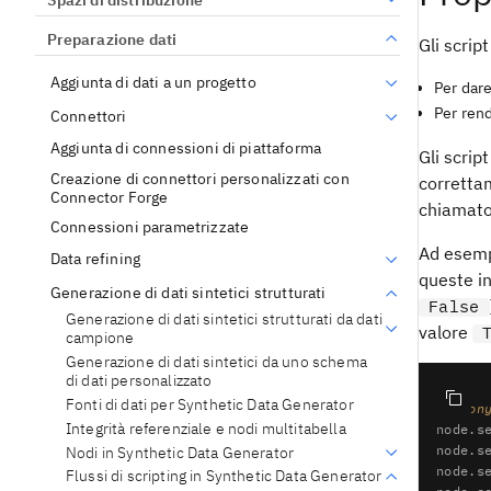
Preparazione dati
Gli scrip
Aggiunta di dati a un progetto
Per dare
Per ren
Connettori
Aggiunta di connessioni di piattaforma
Gli scrip
Creazione di connettori personalizzati con
corretta
Connector Forge
chiamato 
Connessioni parametrizzate
Ad esemp
Data refining
queste i
Generazione di dati sintetici strutturati
False
Generazione di dati sintetici strutturati da dati
valore
campione
Generazione di dati sintetici da uno schema
di dati personalizzato
Fonti di dati per Synthetic Data Generator
# Anon
Integrità referenziale e nodi multitabella
node.s
node.s
Nodi in Synthetic Data Generator
node.s
Flussi di scripting in Synthetic Data Generator