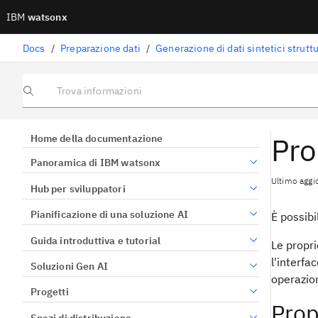
IBM
watsonx
Docs
/
Preparazione dati
/
Generazione di dati sintetici struttu
Trova informazioni
Pro
Home della documentazione
Panoramica di IBM watsonx
Ultimo agg
Hub per sviluppatori
Pianificazione di una soluzione AI
È possibi
Guida introduttiva e tutorial
Le propri
l'interfa
Soluzioni Gen AI
operazion
Progetti
Prop
Spazi di distribuzione