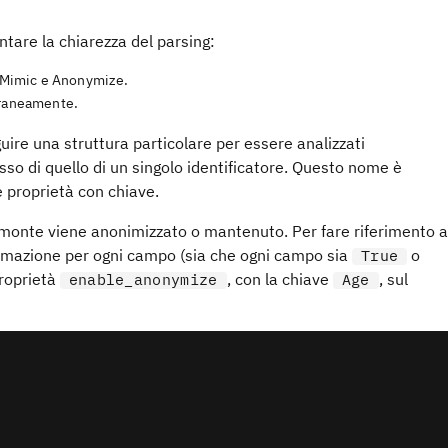
ntare la chiarezza del parsing:
i Mimic e Anonymize.
oraneamente.
uire una struttura particolare per essere analizzati
o di quello di un singolo identificatore. Questo nome è
 proprietà con chiave.
 monte viene anonimizzato o mantenuto. Per fare riferimento a
rmazione per ogni campo (sia che ogni campo sia
o
True
proprietà
, con la chiave
, sul
enable_anonymize
Age