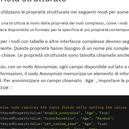
t utilizzano le proprietà strutturate nei seguenti modi per aume
 una struttura ai nomi delle proprietà dei nodi complessi, come i nod
dere disponibile un formato per la specifica di più proprietà contemp
t per i nodi con tabelle e altre interfacce complesse devono seg
mente. Queste proprietà hanno bisogno di un nome più compless
chiave. Le proprietà strutturate sono talvolta chiamate anche
io, con un nodo Anonymize, ogni campo disponibile sul lato a
nformazioni, il nodo Anonymize memorizza un elemento di info
). Per anonimizzare un campo chiamato
, impostare la 
Age
:
True
ymize node requires the input fields while setting the values
etKeyedPropertyValue(
"enable_anonymize"
, 
"Age"
, 
True
)

etKeyedPropertyValue(
"transformation"
, 
"Age"
, 
"Random"
)

etKeyedPropertyValue(
"set_random_seed"
, 
"Age"
, 
True
)
