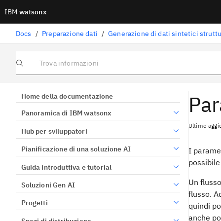
IBM
watsonx
Docs
/
Preparazione dati
/
Generazione di dati sintetici struttu
Trova informazioni
Par
Home della documentazione
Panoramica di IBM watsonx
Ultimo agg
Hub per sviluppatori
Pianificazione di una soluzione AI
I paramet
possibile
Guida introduttiva e tutorial
Un flusso
Soluzioni Gen AI
flusso. A
Progetti
quindi po
anche pos
Spazi di distribuzione