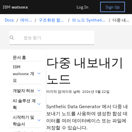
IBM
watsonx
Log In
Sign Up
Docs
/
데이터 준비
/
구조화된 합성 데이터 생성
/
의 노드 Synthetic Data Generator
/
다중 내보내기 노드
정보 찾기
다중 내보내기
문서 홈
IBM
노드
watsonx 개
요
개발자 허브
마지막 업데이트 날짜: 2026년 5월 22일
AI 솔루션 계
Synthetic Data Generator 에서 다중 내
획
보내기 노드를 사용하여 생성한 합성 데
시작하기 및
이터를 여러 데이터베이스 또는 파일에
학습서
저장할 수 있습니다.