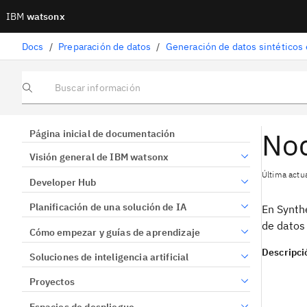
IBM
watsonx
Docs
/
Preparación de datos
/
Generación de datos sintéticos
Buscar información
Nod
Página inicial de documentación
Visión general de IBM watsonx
Última actu
Developer Hub
Planificación de una solución de IA
En Synthe
de datos 
Cómo empezar y guías de aprendizaje
Descripci
Soluciones de inteligencia artificial
Proyectos
Espacios de despliegue