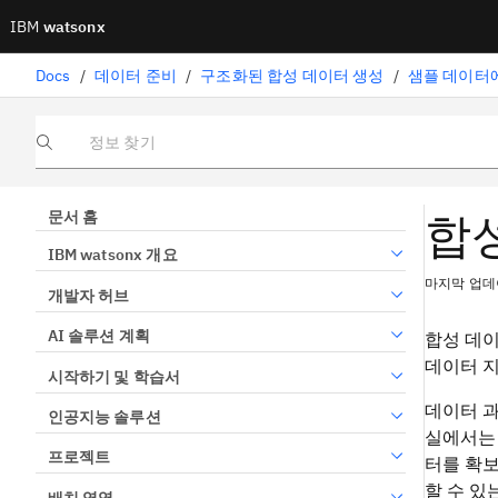
IBM
watsonx
Docs
/
데이터 준비
/
구조화된 합성 데이터 생성
/
샘플 데이터
정보 찾기
합
문서 홈
IBM watsonx 개요
마지막 업데이
개발자 허브
AI 솔루션 계획
합성 데이
데이터 지
시작하기 및 학습서
데이터 과
인공지능 솔루션
실에서는 
프로젝트
터를 확보
할 수 있
배치 영역