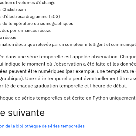
'action et volumes d'échange
 Clickstream
 d'électrocardiogramme (ECG)
 de température ou sismographiques
 des performances réseau
x réseau
ation électrique relevée par un compteur intelligent et communiquée
ée dans une série temporelle est appelée observation. Chaque
ui indique le moment où l'observation a été faite et les donn
rées peuvent être numériques (par exemple, une température ou
graphique). Une série temporelle peut éventuellement être ass
arité de chaque graduation temporelle et l'heure de début.
othèque de séries temporelles est écrite en Python uniquement
e suivante
ion de la bibliothèque de séries temporelles