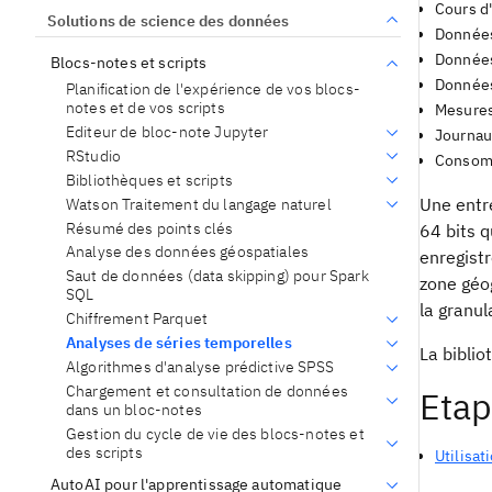
Cours d
Solutions de science des données
Données
Données
Blocs-notes et scripts
Données
Planification de l'expérience de vos blocs-
notes et de vos scripts
Mesures
Editeur de bloc-note Jupyter
Journau
RStudio
Consomm
Bibliothèques et scripts
Une entr
Watson Traitement du langage naturel
Résumé des points clés
64 bits q
Analyse des données géospatiales
enregist
Saut de données (data skipping) pour Spark
zone géo
SQL
la granul
Chiffrement Parquet
Analyses de séries temporelles
La bibli
Algorithmes d'analyse prédictive SPSS
Chargement et consultation de données
Etap
dans un bloc-notes
Gestion du cycle de vie des blocs-notes et
des scripts
Utilisat
AutoAI pour l'apprentissage automatique