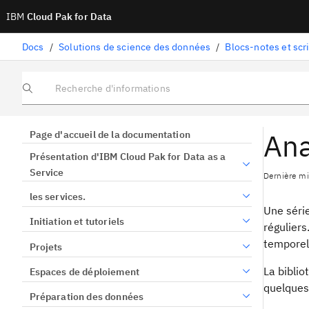
IBM
Cloud Pak for Data
Docs
/
Solutions de science des données
/
Blocs-notes et scr
Recherche d'informations
Ana
Page d'accueil de la documentation
Présentation d'IBM Cloud Pak for Data as a
Service
Dernière mis
les services.
Une séri
Initiation et tutoriels
réguliers
temporel
Projets
La biblio
Espaces de déploiement
quelques
Préparation des données