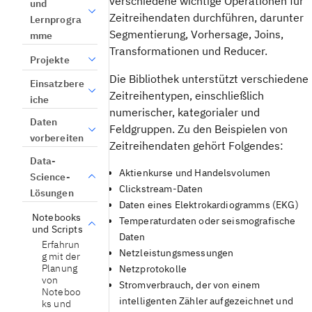
verschiedene wichtige Operationen für
und
Zeitreihendaten durchführen, darunter
Lernprogra
Segmentierung, Vorhersage, Joins,
mme
Transformationen und Reducer.
Projekte
Die Bibliothek unterstützt verschiedene
Einsatzbere
Zeitreihentypen, einschließlich
iche
numerischer, kategorialer und
Daten
Feldgruppen. Zu den Beispielen von
vorbereiten
Zeitreihendaten gehört Folgendes:
Data-
Aktienkurse und Handelsvolumen
Science-
Clickstream-Daten
Lösungen
Daten eines Elektrokardiogramms (EKG)
Notebooks
Temperaturdaten oder seismografische
und Scripts
Daten
Erfahrun
Netzleistungsmessungen
g mit der
Planung
Netzprotokolle
von
Stromverbrauch, der von einem
Noteboo
intelligenten Zähler aufgezeichnet und
ks und