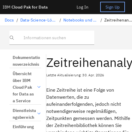
IBM
Cloud Pak for Data
Log In
Sign Up
Docs
/
Data-Science-Lösungen
/
Notebooks und Scripts
/
Zeitreihenanalyse
Informationen suchen
Zeitreihenanal
Dokumentatio
nsverzeichnis
Übersicht
Letzte Aktualisierung: 30. Apr. 2026
über IBM
Cloud Pak
Eine Zeitreihe ist eine Folge von
for Data as
Datenwerten, die zu
a Service
aufeinanderfolgenden, jedoch nicht
Dienstleistu
notwendigerweise regelmäßigen,
ngsbereich
Zeitpunkten gemessen werden. Mithilfe
der Zeitreihenbibliothek können Sie
Einführung