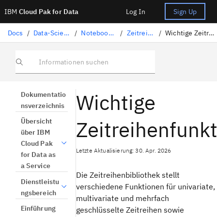
IBM
Cloud Pak for Data
Log In
Sign Up
Docs
/
Data-Science-Lösungen
/
Notebooks und Scripts
/
Zeitreihenanalyse
/
Wichtige Zeitreihenfunktionalität
Informationen suchen
Wichtige
Dokumentatio
nsverzeichnis
Zeitreihenfunkt
Übersicht
über IBM
Cloud Pak
Letzte Aktualisierung: 30. Apr. 2026
for Data as
a Service
Die Zeitreihenbibliothek stellt
Dienstleistu
verschiedene Funktionen für univariate,
ngsbereich
multivariate und mehrfach
Einführung
geschlüsselte Zeitreihen sowie