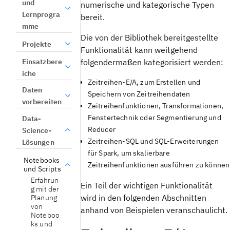
und
numerische und kategorische Typen
Lernprogra
bereit.
mme
Die von der Bibliothek bereitgestellte
Projekte
Funktionalität kann weitgehend
Einsatzbere
folgendermaßen kategorisiert werden:
iche
Zeitreihen-E/A, zum Erstellen und
Daten
Speichern von Zeitreihendaten
vorbereiten
Zeitreihenfunktionen, Transformationen,
Fenstertechnik oder Segmentierung und
Data-
Reducer
Science-
Zeitreihen-SQL und SQL-Erweiterungen
Lösungen
für Spark, um skalierbare
Notebooks
Zeitreihenfunktionen ausführen zu können
und Scripts
Erfahrun
Ein Teil der wichtigen Funktionalität
g mit der
wird in den folgenden Abschnitten
Planung
von
anhand von Beispielen veranschaulicht.
Noteboo
ks und