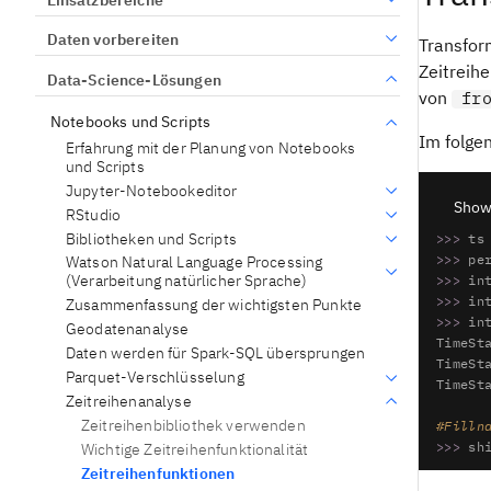
Daten vorbereiten
Transfor
Zeitreihe
Data-Science-Lösungen
von
fr
Notebooks und Scripts
Im folgen
Erfahrung mit der Planung von Notebooks
und Scripts
Jupyter-Notebookeditor
Show
RStudio
#Inter
Bibliotheken und Scripts
>>> 
ts
>>> 
pe
Watson Natural Language Processing
(Verarbeitung natürlicher Sprache)
>>> 
in
>>> 
Zusammenfassung der wichtigsten Punkte
>>> 
in
Geodatenanalyse
TimeSt
Daten werden für Spark-SQL übersprungen
TimeSt
Parquet-Verschlüsselung
TimeSt
Zeitreihenanalyse
Zeitreihenbibliothek verwenden
#Filln
>>> 
sh
Wichtige Zeitreihenfunktionalität
pr
Zeitreihenfunktionen
pr