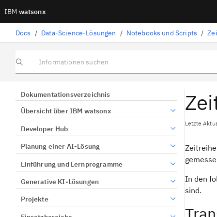
IBM
watsonx
Docs
/
Data-Science-Lösungen
/
Notebooks und Scripts
/
Ze
Informationen suchen
Zei
Dokumentationsverzeichnis
Übersicht über IBM watsonx
Letzte Aktu
Developer Hub
Planung einer AI-Lösung
Zeitreih
gemesse
Einführung und Lernprogramme
In den f
Generative KI-Lösungen
sind.
Projekte
Tran
Einsatzbereiche