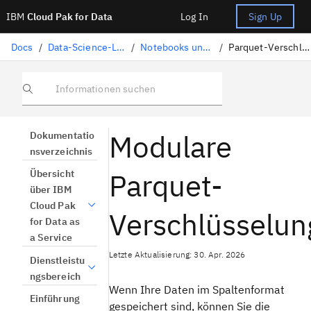
IBM
Cloud Pak for Data
Log In
Sign Up
Docs
/
Data-Science-Lösungen
/
Notebooks und Scripts
/
Parquet-Verschlüsselung
Informationen suchen
Modulare
Dokumentatio
nsverzeichnis
Parquet-
Übersicht
über IBM
Cloud Pak
Verschlüsselun
for Data as
a Service
Letzte Aktualisierung: 30. Apr. 2026
Dienstleistu
ngsbereich
Wenn Ihre Daten im Spaltenformat
Einführung
gespeichert sind, können Sie die