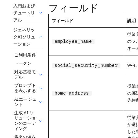
フィールド
入門および
チュートリ
アル
フィールド
説明
ジェネリッ
従業
クAIソリュ
employee_name
のフ
ーション
ネー
ご利用条件
トークン
social_security_number
W-4
対応基盤モ
デル
プロンプト
従業
を表示する
home_address
の郵
AIエージェ
先住
ント
生成 AI ソ
従業
リューショ
ンのコーデ
が選
ィング
した
将来の値を