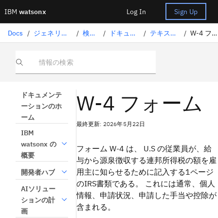
IBM
watsonx
Log In
Sign Up
Docs
/
ジェネリックAIソリューション
/
検索拡張生成
/
ドキュメントを理解する
/
テキスト処理パラメータ
/
W-4 フォームスキーマ
情報の検索
W-4 フォーム
ドキュメンテ
ーションのホ
ーム
最終更新: 2026年5月22日
IBM
watsonx の
フォーム W-4 は、 U.S の従業員が、給
概要
与から源泉徴収する連邦所得税の額を雇
用主に知らせるために記入する1ページ
開発者ハブ
のIRS書類である。 これには通常、個人
AIソリュー
情報、申請状況、申請した手当や控除が
ションの計
含まれる。
画