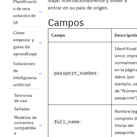
viajar internacionalmente y volver a
Planificació
entrar en su país de origen.
n de una
solución de
Campos
IA
Cómo
Campo
Descripció
empezar y
guías de
Identificad
aprendizaje
único impr
normalmen
Soluciones
en la págin
de
passport_number
datos (por
inteligencia
ejemplo, c
artificial
de "Númer
Términos
pasaporte"
de uso
Señales
Nombre leg
Modelos de
completo d
full_name
cimientos
titular del
compatible
pasaporte.
s