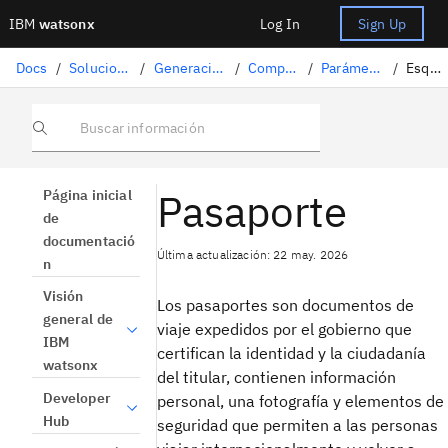
IBM
watsonx
Log In
Sign Up
Docs
/
Soluciones de inteligencia artificial
/
Generación aumentada por recuperación
/
Comprender los documentos
/
Parámetros de tratamiento de texto
/
Esquema del pasaporte
Buscar información
Pasaporte
Página inicial
de
documentació
Última actualización: 22 may. 2026
n
Visión
Los pasaportes son documentos de
general de
viaje expedidos por el gobierno que
IBM
certifican la identidad y la ciudadanía
watsonx
del titular, contienen información
Developer
personal, una fotografía y elementos de
Hub
seguridad que permiten a las personas