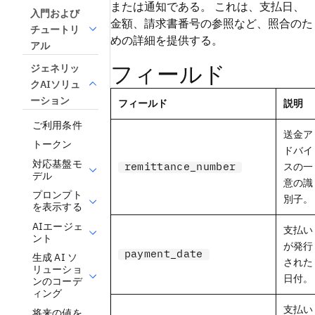
または通知である。 これは、支払日、
入門および
金額、請求書番号の参照など、照合のた
チュートリ
めの詳細を提供する。
アル
フィールド
ジェネリッ
クAIソリュ
ーション
フィールド
説明
ご利用条件
送金ア
トークン
ドバイ
対応基盤モ
remittance_number
スの一
デル
意の識
プロンプト
別子。
を表示する
AIエージェ
支払い
ント
が発行
payment_date
生成 AI ソ
された
リューショ
日付。
ンのコーデ
ィング
支払い
将来の値を