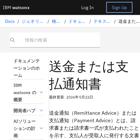
IBM
watsonx
Log In
Sign Up
Docs
/
ジェネリックAIソリューション
/
検索拡張生成
/
ドキュメントを理解する
/
テキスト処理パラメータ
/
送金または支払通知スキーマ
情報の検索
送金または支
ドキュメンテ
ーションのホ
ーム
払通知書
IBM
watsonx の
最終更新: 2026年5月22日
概要
開発者ハブ
送金通知（Remittance Advice）または
支払通知（Payment Advice）とは、請
AIソリュー
求書または請求書一式が支払われたこと
ションの計
を示す、支払人が受取人に発行する文書
画