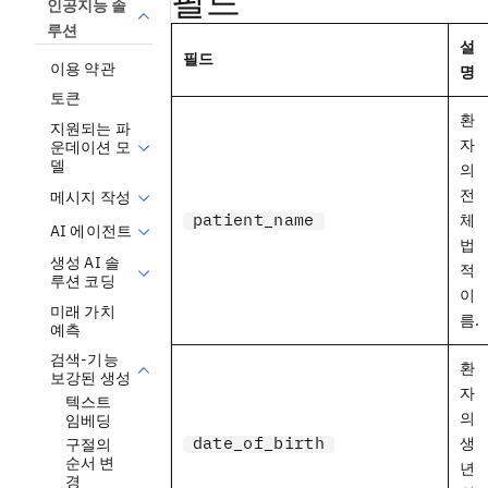
필드
인공지능 솔
루션
설
필드
이용 약관
명
토큰
환
지원되는 파
자
운데이션 모
델
의
전
메시지 작성
patient_name
체
AI 에이전트
법
생성 AI 솔
적
루션 코딩
이
미래 가치
름.
예측
검색-기능
환
보강된 생성
자
텍스트
의
임베딩
date_of_birth
생
구절의
순서 변
년
경