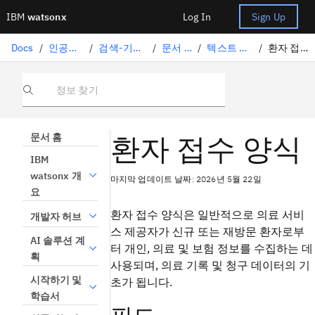
IBM
watsonx
Log In
Sign Up
Docs
/
인공지능 솔루션
/
검색-기능 보강된 생성
/
문서 이해하기
/
텍스트 처리 매개변수
/
환자 접수 양식 스키마
정보 찾기
환자 접수 양식
문서 홈
IBM
watsonx 개
마지막 업데이트 날짜: 2026년 5월 22일
요
환자 접수 양식은 일반적으로 의료 서비
개발자 허브
스 제공자가 신규 또는 재방문 환자로부
AI 솔루션 계
터 개인, 의료 및 보험 정보를 수집하는 데
획
사용되며, 의료 기록 및 청구 데이터의 기
시작하기 및
초가 됩니다.
학습서