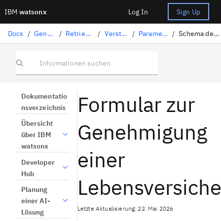
IBM
watsonx
Log In
Sign Up
Docs
/
Generative KI-Lösungen
/
Retrieval-Augmented Generation
/
Verstehen von Dokumenten
/
Parameter für die Textverarbeitung
/
Schema der Standard-Lebensversicherungsgenehmigung
Informationen suchen
Formular zur
Dokumentatio
nsverzeichnis
Genehmigung
Übersicht
über IBM
watsonx
einer
Developer
Hub
Lebensversich
Planung
einer AI-
Letzte Aktualisierung: 22. Mai 2026
Lösung