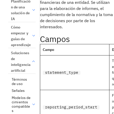
Planificació
financieras de una entidad. Se utilizan
n de una
para la elaboración de informes, el
solución de
cumplimiento de la normativa y la toma
IA
de decisiones por parte de los
interesados.
Cómo
empezar y
Campos
guías de
aprendizaje
Campo
D
Soluciones
de
T
inteligencia
e
artificial
statement_type
f
q
Términos
de uso
r
Señales
F
Modelos de
i
cimientos
compatible
reporting_period_start
p
s
c