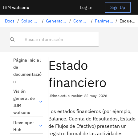
IBM
watsonx
Log In
Sign Up
Docs
/
Soluciones de inteligencia artificial
/
Generación aumentada por recuperación
/
Comprender los documentos
/
Parámetros de tratamiento de texto
/
Esquema de los estados financieros
Buscar información
Estado
Página inicial
de
documentació
financiero
n
Visión
Última actualización: 22 may. 2026
general de
IBM
Los estados financieros (por ejemplo,
watsonx
Balance, Cuenta de Resultados, Estado
Developer
de Flujos de Efectivo) presentan un
Hub
registro formal de las actividades