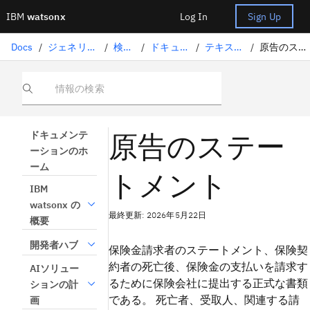
IBM
watsonx
Log In
Sign Up
Docs
/
ジェネリックAIソリューション
/
検索拡張生成
/
ドキュメントを理解する
/
テキスト処理パラメータ
/
原告のステートメントスキーマ
情報の検索
原告のステー
ドキュメンテ
ーションのホ
ーム
トメント
IBM
watsonx の
最終更新: 2026年5月22日
概要
開発者ハブ
保険金請求者のステートメント、保険契
約者の死亡後、保険金の支払いを請求す
AIソリュー
るために保険会社に提出する正式な書類
ションの計
である。 死亡者、受取人、関連する請
画