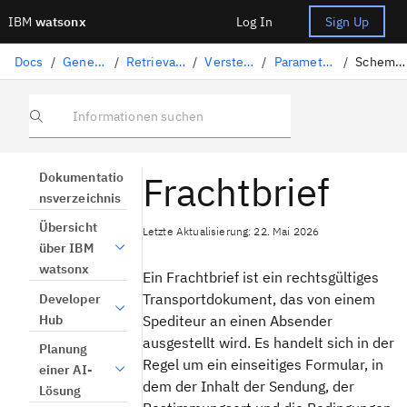
IBM
watsonx
Log In
Sign Up
Docs
/
Generative KI-Lösungen
/
Retrieval-Augmented Generation
/
Verstehen von Dokumenten
/
Parameter für die Textverarbeitung
/
Schema des Konnossements
Informationen suchen
Frachtbrief
Dokumentatio
nsverzeichnis
Übersicht
Letzte Aktualisierung: 22. Mai 2026
über IBM
watsonx
Ein Frachtbrief ist ein rechtsgültiges
Transportdokument, das von einem
Developer
Hub
Spediteur an einen Absender
ausgestellt wird. Es handelt sich in der
Planung
Regel um ein einseitiges Formular, in
einer AI-
dem der Inhalt der Sendung, der
Lösung