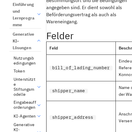
Bestimmungsort und die Bedingungen
Einführung
angegeben sind. Er dient sowohl als
und
Beförderungsvertrag als auch als
Lernprogra
Wareneingang.
mme
Felder
Generative
KI-
Lösungen
Feld
Besch
Nutzungsb
Eindeu
edingungen
bill_of_lading_number
Refere
Token
Konno
Unterstützt
e
Name 
Stiftungsm
shipper_name
odelle
der Wa
Eingabeauff
orderungen
Anschr
KI-Agenten
shipper_address
Versen
Generative
KI-