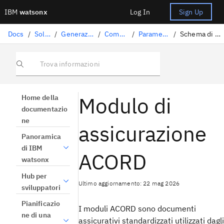
IBM
watsonx
Log In
Sign Up
Docs
/
Soluzioni Gen AI
/
Generazione potenziata dal recupero
/
Comprendere i documenti
/
Parametri di elaborazione del testo
/
Schema di modulo assicurativo standardizzato ACORD
Trova informazioni
Modulo di
Home della
documentazio
ne
assicurazione
Panoramica
di IBM
ACORD
watsonx
Hub per
Ultimo aggiornamento: 22 mag 2026
sviluppatori
Pianificazio
I moduli ACORD sono documenti
ne di una
assicurativi standardizzati utilizzati dagli