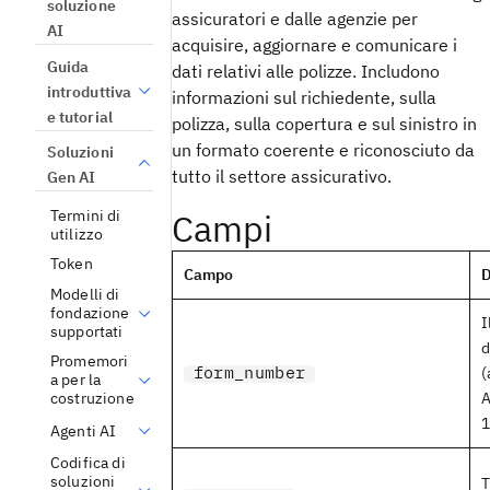
soluzione
assicuratori e dalle agenzie per
AI
acquisire, aggiornare e comunicare i
Guida
dati relativi alle polizze. Includono
introduttiva
informazioni sul richiedente, sulla
e tutorial
polizza, sulla copertura e sul sinistro in
un formato coerente e riconosciuto da
Soluzioni
tutto il settore assicurativo.
Gen AI
Termini di
Campi
utilizzo
Token
Campo
D
Modelli di
fondazione
I
supportati
d
Promemori
form_number
(
a per la
A
costruzione
1
Agenti AI
Codifica di
soluzioni
T