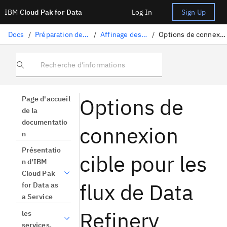
IBM
Cloud Pak for Data
Log In
Sign Up
Docs
/
Préparation des données
/
Affinage des données
/
Options de connexion à la cible
Recherche d'informations
Options de
Page d'accueil
de la
documentatio
connexion
n
Présentatio
cible pour les
n d'IBM
Cloud Pak
flux de Data
for Data as
a Service
Refinery
les
services.