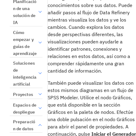
Planificació
conocimientos sobre sus datos. Puede
n de una
añadir pasos al flujo de Data Refinery
solución de
mientras visualiza los datos y ve los
IA
cambios. Cuando explora los datos
Cómo
desde perspectivas diferentes, las
empezar y
visualizaciones pueden ayudarle a
guías de
identificar patrones, conexiones y
aprendizaje
relaciones en estos datos, así como a
Soluciones
comprender rápidamente una gran
de
cantidad de información.
inteligencia
También puede visualizar los datos con
artificial
estos mismos diagramas en un flujo de
Proyectos
SPSS Modeler. Utilice el nodo Gráficos,
que está disponible en la sección
Espacios de
Gráficos en la paleta de nodos. Efectúe
despliegue
una doble pulsación en el nodo Gráficos
Preparació
para abrir el panel de propiedades. A
n de datos
continuación, pulse
Iniciar el Generador