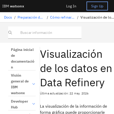
IBM
watsonx
Log In
Sign Up
Docs
/
Preparación de datos
/
Cómo refinar datos
/
Visualización de los datos
Buscar información
Visualización
Página inicial
de
documentació
de los datos en
n
Visión
Data Refinery
general de
IBM
watsonx
Última actualización: 22 may. 2026
Developer
La visualización de la información de
Hub
forma gráfica puede proporcionarle