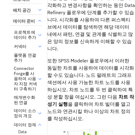
각화하고 변경사항을 확인하는 동안 Data
배치 공간
Refinery 플로우에 단계를 추가할 수 있습
니다. 시각화를 사용하여 다른 퍼스펙티
데이터 준비
브에서 데이터를 탐색하면 해당 데이터
프로젝트에
내에서 패턴, 연결 및 관계를 식별하고 많
데이터 추가
은 양의 정보를 신속하게 이해할 수 있습
커넥터
니다.
플랫폼 연결
추가
또한 SPSS Modeler 플로우에서 이러한
동일한 차트를 사용하여 데이터를 시각화
Connector
Forge를 사
할 수도 있습니다. 노드 팔레트의 그래프
용하여 사용
섹션에서 사용 가능한 차트 노드를 사용
자 지정 커넥
터 구축하기
하십시오. 차트 노드를 두 번 클릭하여 특
성 분할 창을 여십시오. 그런 다음
차트 작
매개변수화
된 연결
성기 실행
을 클릭하여 차트 빌더를 열고
데이터 소스
노드와 연관시킬 하나 이상의 차트 정의
정의 개요
를 작성하십시오.
데이터 정제
Data