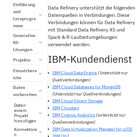
Einführung
Data Refinery unterstützt die folgenden
und
Datenquellen in Verbindungen. Diese
Lernprogra
Verbindungen können für Data Refinery
mme
mit Standard Data Refinery XS und
Generative
Spark & R-Laufzeitumgebungen
KI-
verwendet werden.
Lösungen
IBM-Kundendienst
Projekte
Einsatzbere
IBM Cloud Data Engine
(Unterstützt nur
iche
Quellverbindungen)
IBM Cloud Databases for MongoDB
Daten
(Unterstützt nur Quellverbindungen)
vorbereiten
IBM Cloud Object Storage
Daten
IBM Cloudant
einem
IBM Cognos Analytics
(unterstützt nur
Projekt
hinzufügen
Quellenverbindungen)
IBM Data Virtualization Manager for z/OS
Konnektore
n
IBM Db2