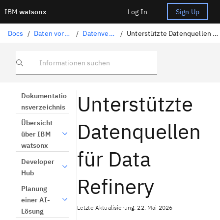
IBM
watsonx
Log In
Sign Up
Docs
/
Daten vorbereiten
/
Datenveredlung
/
Unterstützte Datenquellen für Data Refinery
Informationen suchen
Unterstützte
Dokumentatio
nsverzeichnis
Datenquellen
Übersicht
über IBM
watsonx
für Data
Developer
Hub
Refinery
Planung
einer AI-
Letzte Aktualisierung: 22. Mai 2026
Lösung