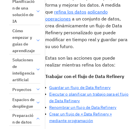
Planificació
forma y mejorar los datos. A medida
n de una
que
refina los datos
aplicando
solución de
operaciones
a un conjunto de datos,
IA
crea dinámicamente un flujo de Data
Cómo
Refinery personalizado que puede
empezar y
modificar en tiempo real y guardar para
guías de
su uso futuro.
aprendizaje
Estas son las acciones que puede
Soluciones
realizar mientras refina los datos:
de
inteligencia
Trabajar con el flujo de Data Refinery
artificial
Guardar un flujo de Data Refinery
Proyectos
Ejecutar o planificar un trabajo para el flujo
Espacios de
de Data Refinery
despliegue
Renombrar un flujo de Data Refinery
Crear un flujo de « Data Refinery »
Preparació
mediante programación
n de datos