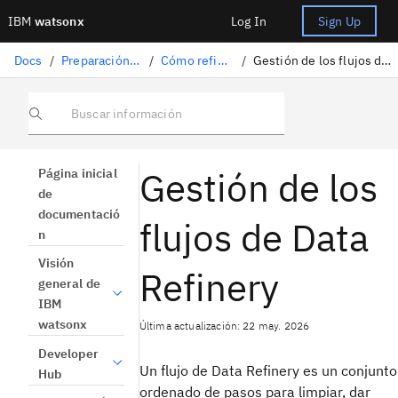
IBM
watsonx
Log In
Sign Up
Docs
/
Preparación de datos
/
Cómo refinar datos
/
Gestión de los flujos de Data Refinery
Buscar información
Gestión de los
Página inicial
de
documentació
flujos de Data
n
Visión
Refinery
general de
IBM
watsonx
Última actualización: 22 may. 2026
Developer
Un flujo de Data Refinery es un conjunto
Hub
ordenado de pasos para limpiar, dar