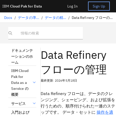
IBM
Cloud Pak for Data
Log In
Sign Up
Docs
/
データの準備
/
データの精製
/
Data Refinery フローの管理
情報の検索
Data Refinery
ドキュメンテ
ーションのホ
ーム
フローの管理
IBM Cloud
Pak for
最終更新: 2026年5月18日
Data as a
Service の
Data Refinery フローは、データのクレ
概要
ンジング、シェーピング、および拡張を
サービス
行うための、順序付けられた一連のステ
ップです。 データ・セットに
操作を適
入門および