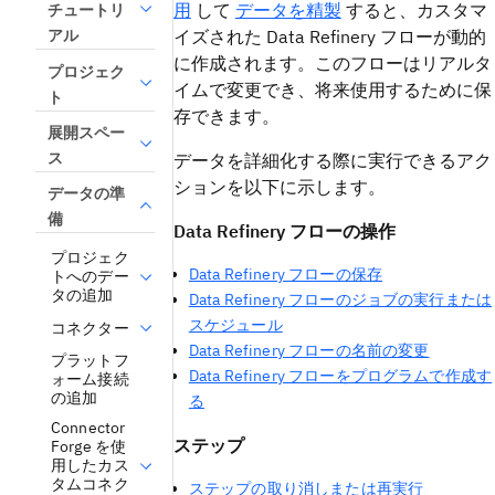
用
して
データを精製
すると、カスタマ
チュートリ
イズされた Data Refinery フローが動的
アル
に作成されます。このフローはリアルタ
プロジェク
イムで変更でき、将来使用するために保
ト
存できます。
展開スペー
ス
データを詳細化する際に実行できるアク
ションを以下に示します。
データの準
備
Data Refinery フローの操作
プロジェク
Data Refinery フローの保存
トへのデー
タの追加
Data Refinery フローのジョブの実行または
スケジュール
コネクター
Data Refinery フローの名前の変更
プラットフ
Data Refinery フローをプログラムで作成す
ォーム接続
の追加
る
Connector
ステップ
Forge を使
用したカス
タムコネク
ステップの取り消しまたは再実行