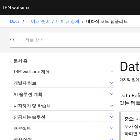
IBM
watsonx
Docs
/
데이터 준비
/
데이터 정제
/
대화식 코드 템플리트
정보 찾기
Da
문서 홈
IBM watsonx 개요
마지막 업데이
개발자 허브
AI 솔루션 계획
Data 
있는 템
시작하기 및 학습서
인공지능 솔루션
중요:
지
우가 실
프로젝트
하려면 
배치 영역