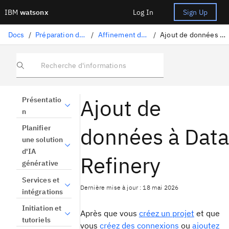
IBM
watsonx
Log In
Sign Up
Docs
/
Préparation des données
/
Affinement des données
/
Ajout de données à Data Refinery
Recherche d'informations
Ajout de
Présentatio
n
données à Data
Planifier
une solution
d'IA
Refinery
générative
Services et
Dernière mise à jour : 18 mai 2026
intégrations
Initiation et
Après que vous
créez un projet
et que
tutoriels
vous
créez des connexions
ou
ajoutez