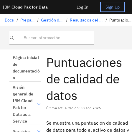
IBM
Cloud Pak for Data
Log In
Sign Up
Docs
/
Preparación de datos
/
Gestión de la calidad de los datos
/
Resultados del análisis de la calidad de los datos
/
Puntuaciones de calidad de datos
Buscar información
Puntuaciones
Página inicial
de
documentació
de calidad de
n
Visión
datos
general de
IBM Cloud
Pak for
Última actualización: 30 abr. 2026
Data as a
Service
Se muestra una puntuación de calidad
de datos para todo el activo de datos y
Servicios