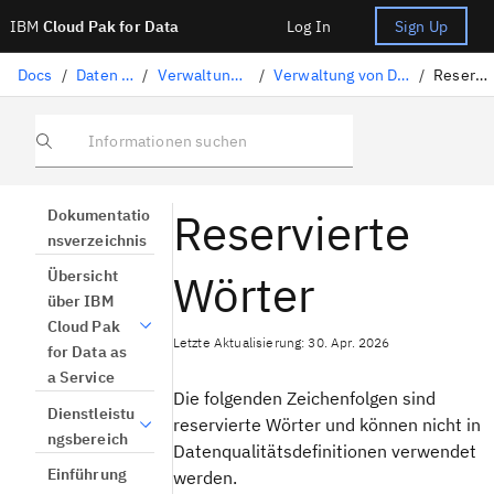
IBM
Cloud Pak for Data
Log In
Sign Up
Docs
/
Daten vorbereiten
/
Verwaltung der Datenqualität
/
Verwaltung von Datenqualitätsdefinitionen
/
Reservierte Wörter
Informationen suchen
Reservierte
Dokumentatio
nsverzeichnis
Wörter
Übersicht
über IBM
Cloud Pak
Letzte Aktualisierung: 30. Apr. 2026
for Data as
a Service
Die folgenden Zeichenfolgen sind
Dienstleistu
reservierte Wörter und können nicht in
ngsbereich
Datenqualitätsdefinitionen verwendet
Einführung
werden.