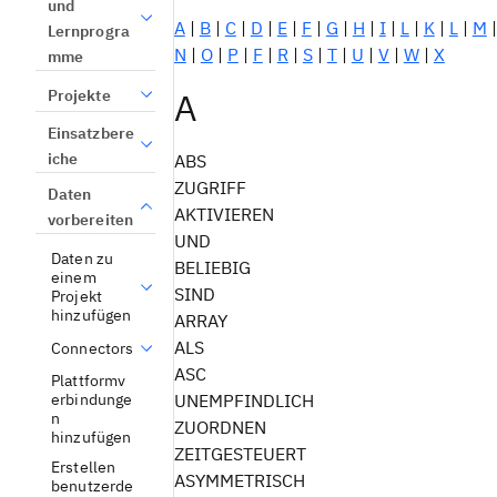
und
A
|
B
|
C
|
D
|
E
|
F
|
G
|
H
|
I
|
L
|
K
|
L
|
M
|
Lernprogra
N
|
O
|
P
|
F
|
R
|
S
|
T
|
U
|
V
|
W
|
X
mme
A
Projekte
Einsatzbere
iche
ABS
ZUGRIFF
Daten
AKTIVIEREN
vorbereiten
UND
Daten zu
BELIEBIG
einem
SIND
Projekt
hinzufügen
ARRAY
ALS
Connectors
ASC
Plattformv
erbindunge
UNEMPFINDLICH
n
ZUORDNEN
hinzufügen
ZEITGESTEUERT
Erstellen
ASYMMETRISCH
benutzerde