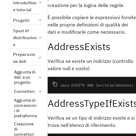
introduttiva
creazione per la logica delle regole.
e tutorial
È possibile copiare le espressioni fornite
Progetti
nelle proprie definizioni di qualità dei
Spazi di
dati e modificarle come necessario.
distribuzion
AddressExists
e
Preparazio
Verifica se esiste un indirizzo (controllo
ne dati
valore null e vuoto)
Aggiunta di
dati a un
progetto
Connettori
AddressTypeIfExist
Aggiunta di
connession
i di
piattaforma
Verifica se un tipo di indirizzo esiste e si
Creazione
trova nell'elenco di riferimento.
di
connettori