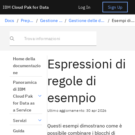
IBM
Cloud Pak for Data
Log In
Sign Up
Docs
/
Preparazione dati
/
Gestione della qualità dei dati
/
Gestione delle definizioni relative alla qualità dei dati
/
Esempi di espressioni di regole
Trova informazioni
Espressioni di
Home della
documentazio
ne
regole di
Panoramica
di IBM
esempio
Cloud Pak
for Data as
a Service
Ultimo aggiornamento: 30 apr 2026
Servizi
Questi esempi dimostrano come è
Guida
possibile combinare i blocchi di