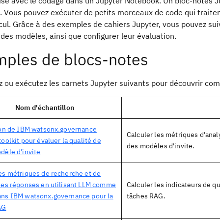
'aise avec le codage dans un Jupyter Notebook. Un bloc-notes 
f. Vous pouvez exécuter de petits morceaux de code qui traite
cul. Grâce à des exemples de cahiers Jupyter, vous pouvez sui
des modèles, ainsi que configurer leur évaluation.
ples de blocs-notes
z ou exécutez les carnets Jupyter suivants pour découvrir com
Nom d'échantillon
ion de IBM watsonx.governance
Calculer les métriques d'ana
toolkit pour évaluer la qualité de
des modèles d'invite.
dèle d'invite
es métriques de recherche et de
des réponses en utilisant LLM comme
Calculer les indicateurs de q
ans IBM watsonx.governance pour la
tâches RAG.
AG