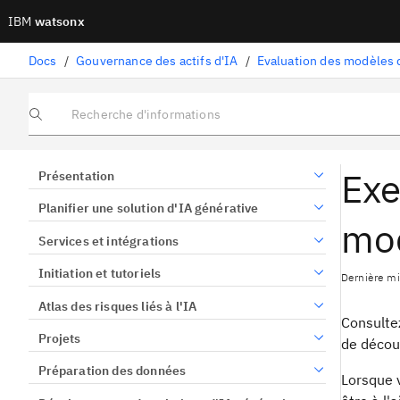
IBM
watsonx
Docs
/
Gouvernance des actifs d'IA
/
Evaluation des modèles 
Recherche d'informations
Exe
Présentation
Planifier une solution d'IA générative
mo
Services et intégrations
Initiation et tutoriels
Dernière mi
Atlas des risques liés à l'IA
Consultez
Projets
de découv
Préparation des données
Lorsque 