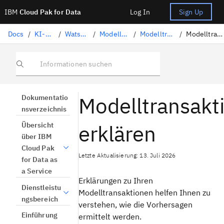
IBM
Cloud Pak for Data
Log In
Sign Up
Docs
/
KI-Governance
/
Watson OpenScale
/
Modelleinblicke prüfen
/
Modelltransaktionen prüfen
/
Modelltransaktionen erklären
Informationen suchen
Modelltransakt
Dokumentatio
nsverzeichnis
erklären
Übersicht
über IBM
Cloud Pak
Letzte Aktualisierung: 13. Juli 2026
for Data as
a Service
Erklärungen zu Ihren
Dienstleistu
Modelltransaktionen helfen Ihnen zu
ngsbereich
verstehen, wie die Vorhersagen
Einführung
ermittelt werden.