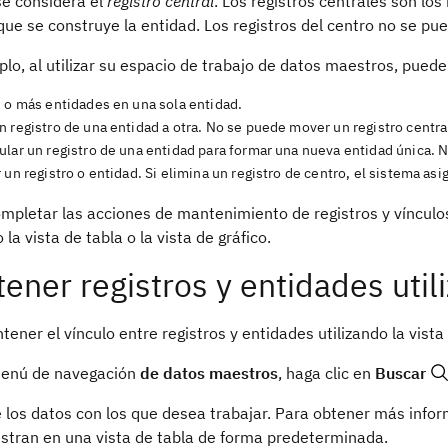
se considera el
registro central
. Los registros centrales son los
que se construye la entidad. Los registros del centro no se p
lo, al utilizar su espacio de trabajo de datos maestros, puede
s o más entidades en una sola entidad.
 registro de una entidad a otra. No se puede mover un registro centra
lar un registro de una entidad para formar una nueva entidad única. N
 un registro o entidad. Si elimina un registro de centro, el sistema asi
mpletar las acciones de mantenimiento de registros y vínculo
o la vista de tabla o la vista de gráfico.
ener registros y entidades utili
ener el vínculo entre registros y entidades utilizando la vista
menú de navegación
de datos maestros
, haga clic en
Buscar
 los datos con los que desea trabajar. Para obtener más info
stran en una vista de tabla de forma predeterminada.