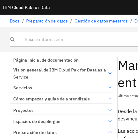
IBM
Cloud Pak for Data
Docs
/
Preparación de datos
/
Gestión de datos maestros
/
E
Buscar información
Man
Página inicial de documentación
Visión general de IBM Cloud Pak for Data as a
ent
Service
Servicios
Última actua
Cómo empezar y guías de aprendizaje
Proyectos
Desde la
desvincu
Espacios de despliegue
Las accio
Preparación de datos