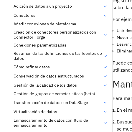
registro 
Adición de datos a un proyecto
sobre la 
Conectores
Por ejemp
Añadir conexiones de plataforma
Unir do
Creación de conectores personalizados con
Connector Forge
Mover un
Desvincu
Conexiones parametrizadas
Eliminar
Resumen de las definiciones de las fuentes de
datos
Puede co
Cómo refinar datos
utilizand
Conservación de datos estructurados
Mant
Gestión de la calidad de los datos
Gestión de grupos de características (beta)
Para mant
Transformación de datos con DataStage
En el 
Virtualización de datos
Enmascaramiento de datos con flujo de
Busque
enmascaramiento
se mue