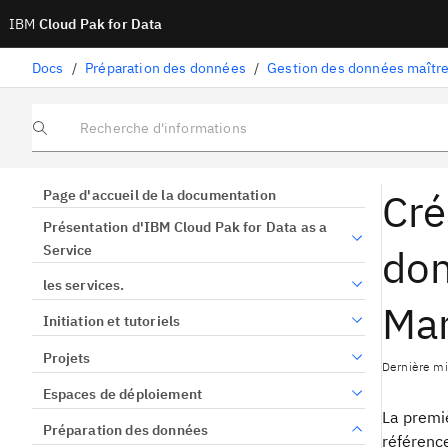
IBM
Cloud Pak for Data
Docs
/
Préparation des données
/
Gestion des données maîtr
Recherche d'informations
Cré
Page d'accueil de la documentation
Présentation d'IBM Cloud Pak for Data as a
don
Service
les services.
Ma
Initiation et tutoriels
Projets
Dernière mis
Espaces de déploiement
La premi
Préparation des données
référenc