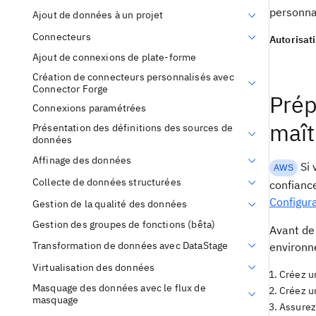
personna
Ajout de données à un projet
Connecteurs
Autorisat
Ajout de connexions de plate-forme
Création de connecteurs personnalisés avec
Connector Forge
Prép
Connexions paramétrées
maît
Présentation des définitions des sources de
données
Affinage des données
Si 
AWS
Collecte de données structurées
confianc
Configur
Gestion de la qualité des données
Gestion des groupes de fonctions (bêta)
Avant de 
Transformation de données avec DataStage
environn
Virtualisation des données
Créez u
Masquage des données avec le flux de
Créez un
masquage
Assurez