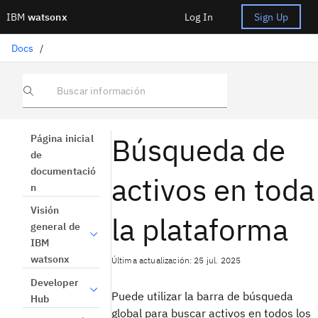
IBM
watsonx
Log In
Sign Up
Docs
/
Buscar información
Búsqueda de
Página inicial
de
documentació
activos en toda
n
Visión
la plataforma
general de
IBM
watsonx
Última actualización: 25 jul. 2025
Developer
Puede utilizar la barra de búsqueda
Hub
global para buscar activos en todos los