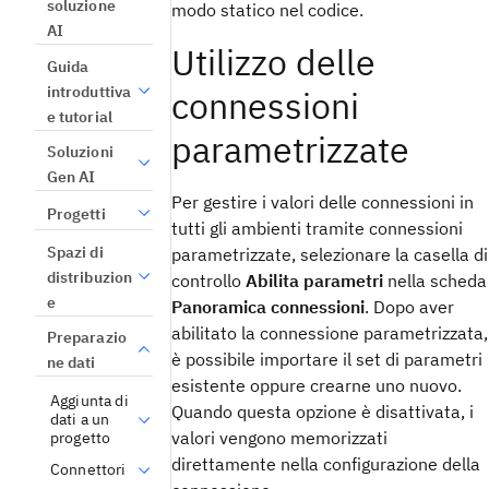
soluzione
modo statico nel codice.
AI
Utilizzo delle
Guida
introduttiva
connessioni
e tutorial
parametrizzate
Soluzioni
Gen AI
Per gestire i valori delle connessioni in
Progetti
tutti gli ambienti tramite connessioni
Spazi di
parametrizzate, selezionare la casella di
distribuzion
controllo
Abilita parametri
nella scheda
e
Panoramica connessioni
. Dopo aver
abilitato la connessione parametrizzata,
Preparazio
è possibile importare il set di parametri
ne dati
esistente oppure crearne uno nuovo.
Aggiunta di
Quando questa opzione è disattivata, i
dati a un
valori vengono memorizzati
progetto
direttamente nella configurazione della
Connettori