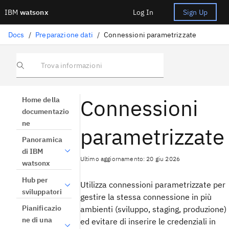
IBM
watsonx
Log In
Sign Up
Docs
/
Preparazione dati
/
Connessioni parametrizzate
Trova informazioni
Connessioni
Home della
documentazio
ne
parametrizzate
Panoramica
di IBM
Ultimo aggiornamento: 20 giu 2026
watsonx
Hub per
Utilizza connessioni parametrizzate per
sviluppatori
gestire la stessa connessione in più
Pianificazio
ambienti (sviluppo, staging, produzione)
ne di una
ed evitare di inserire le credenziali in