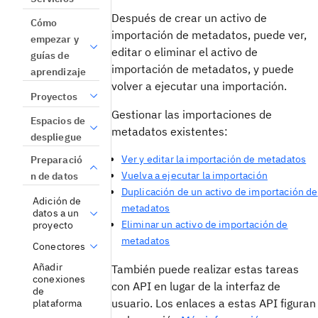
Después de crear un activo de
Cómo
importación de metadatos, puede ver,
empezar y
editar o eliminar el activo de
guías de
importación de metadatos, y puede
aprendizaje
volver a ejecutar una importación.
Proyectos
Gestionar las importaciones de
Espacios de
metadatos existentes:
despliegue
Ver y editar la importación de metadatos
Preparació
Vuelva a ejecutar la importación
n de datos
Duplicación de un activo de importación de
Adición de
metadatos
datos a un
Eliminar un activo de importación de
proyecto
metadatos
Conectores
Añadir
También puede realizar estas tareas
conexiones
con API en lugar de la interfaz de
de
usuario. Los enlaces a estas API figuran
plataforma