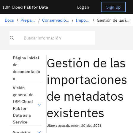
IBM
Cloud Pak for Data
Log In
Sign Up
Docs
/
Preparación de datos
/
Conservación de datos estructurados
/
Importar metadatos
/
Gestión de las importaciones de metadatos existentes
Buscar información
Gestión de las
Página inicial
de
documentació
importaciones
n
Visión
de metadatos
general de
IBM Cloud
existentes
Pak for
Data as a
Service
Última actualización: 30 abr. 2026
Servicios