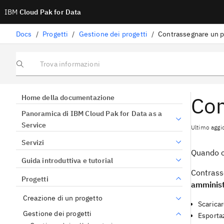
IBM
Cloud Pak for Data
Docs
/
Progetti
/
Gestione dei progetti
/
Contrassegnare un p
Trova informazioni
Con
Home della documentazione
Panoramica di IBM Cloud Pak for Data as a
Service
Ultimo aggi
Servizi
Quando cr
Guida introduttiva e tutorial
Contrasse
Progetti
amminist
Creazione di un progetto
Scaricar
Gestione dei progetti
Esporta