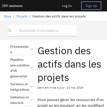
IBM
watsonx
Log In
Sign Up
Docs
/
Projets
/
Gestion des actifs dans les projets
Recherche d'informations
Gestion des
Présentatio
n
actifs dans les
Planifier
une solution
d'IA
projets
générative
Services et
Dernière mise à jour : 22 mai 2026
intégrations
Initiation et
Vous pouvez gérer les ressources d'un
tutoriels
projet en les ajoutant, en les modifiant