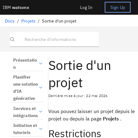
IBM
watsonx
Log In
Sign Up
Docs
/
Projets
/
Sortie d'un projet
Recherche d'informations
Sortie d'un
Présentatio
n
projet
Planifier
une solution
d'IA
Dernière mise à jour : 22 mai 2026
générative
Services et
Vous pouvez laisser un projet depuis le
intégrations
projet ou depuis la page
Projets
.
Initiation et
Restrictions
tutoriels