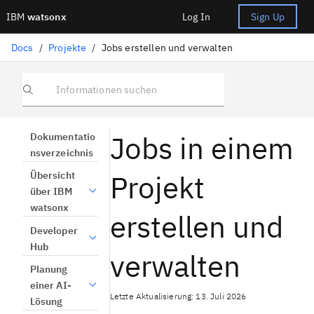
IBM
watsonx
Log In
Sign Up
Docs
/
Projekte
/
Jobs erstellen und verwalten
Informationen suchen
Jobs in einem
Dokumentatio
nsverzeichnis
Projekt
Übersicht
über IBM
watsonx
erstellen und
Developer
Hub
verwalten
Planung
einer AI-
Letzte Aktualisierung: 13. Juli 2026
Lösung